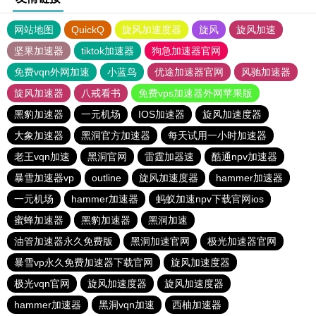
网站地图
QuickQ
旋风加速度器
旋风
旋风加速
坚果加速器
tiktok加速器
狗急加速器官网
免费vqn外网加速
小蓝鸟
优途加速器官网
风驰加速器
旋风加速器
八戒看书
免费vps加速器外网苹果版
黑豹加速器
一元机场
IOS加速器
旋风加速度器
大象加速器
黑洞官方加速器
每天试用一小时加速器
老王vqn加速
黑洞官网
雷霆加器速
酷通npv加速器
暴雪加速器vp
outline
旋风加速度器
hammer加速器
一元机场
hammer加速器
蚂蚁加速npv下载官网ios
蜜蜂加速器
黑豹加速器
黑洞加速
油管加速器永久免费版
黑洞加速官网
极光加速器官网
暴雪vp永久免费加速器下载官网
旋风加速度器
极光vqn官网
旋风加速度器
旋风加速度器
hammer加速器
黑洞vqn加速
西柚加速器