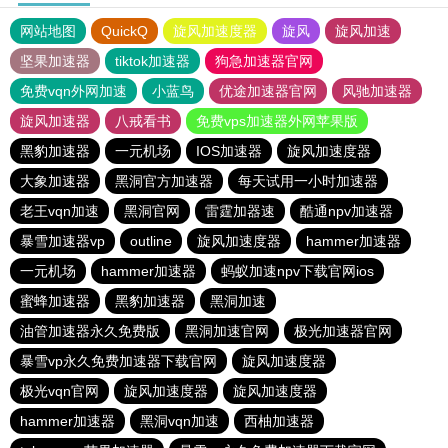
网站地图
QuickQ
旋风加速度器
旋风
旋风加速
坚果加速器
tiktok加速器
狗急加速器官网
免费vqn外网加速
小蓝鸟
优途加速器官网
风驰加速器
旋风加速器
八戒看书
免费vps加速器外网苹果版
黑豹加速器
一元机场
IOS加速器
旋风加速度器
大象加速器
黑洞官方加速器
每天试用一小时加速器
老王vqn加速
黑洞官网
雷霆加器速
酷通npv加速器
暴雪加速器vp
outline
旋风加速度器
hammer加速器
一元机场
hammer加速器
蚂蚁加速npv下载官网ios
蜜蜂加速器
黑豹加速器
黑洞加速
油管加速器永久免费版
黑洞加速官网
极光加速器官网
暴雪vp永久免费加速器下载官网
旋风加速度器
极光vqn官网
旋风加速度器
旋风加速度器
hammer加速器
黑洞vqn加速
西柚加速器