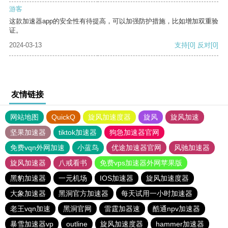
游客
这款加速器app的安全性有待提高，可以加强防护措施，比如增加双重验
证。
2024-03-13
支持
[0]
反对
[0]
友情链接
网站地图
QuickQ
旋风加速度器
旋风
旋风加速
坚果加速器
tiktok加速器
狗急加速器官网
免费vqn外网加速
小蓝鸟
优途加速器官网
风驰加速器
旋风加速器
八戒看书
免费vps加速器外网苹果版
黑豹加速器
一元机场
IOS加速器
旋风加速度器
大象加速器
黑洞官方加速器
每天试用一小时加速器
老王vqn加速
黑洞官网
雷霆加器速
酷通npv加速器
暴雪加速器vp
outline
旋风加速度器
hammer加速器