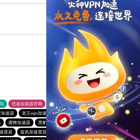
支持
[0]
反对
[0]
支持
[0]
反对
[0]
鸟
优途加速器官网
风驰加速器
旋风加速器
八戒看书
时加速器
老王vqn加速
黑洞官网
雷霆加器速
s
蜜蜂加速器
黑豹加速器
黑洞加速
速度器
旋风加速度器
hammer加速器
黑洞vqn加速